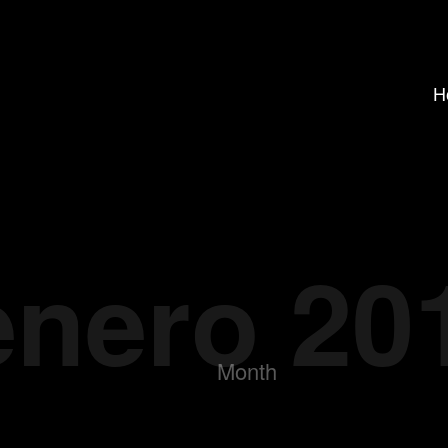
H
enero 20
Month